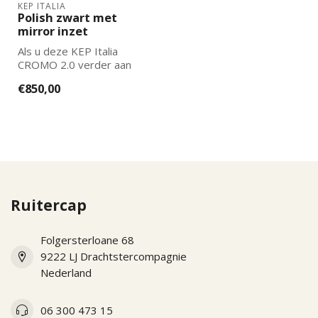
KEP ITALIA
Polish zwart met
mirror inzet
Als u deze KEP Italia
CROMO 2.0 verder aan
wilt laten passen naar uw
€850,00
wensen kun...
Ruitercap
Folgersterloane 68
9222 LJ Drachtstercompagnie
Nederland
06 300 473 15