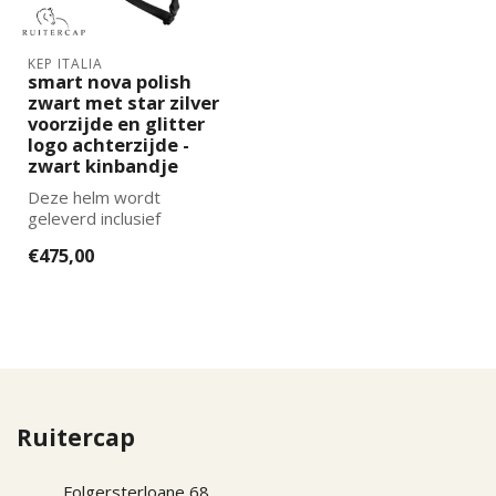
KEP ITALIA
smart nova polish
zwart met star zilver
voorzijde en glitter
logo achterzijde -
zwart kinbandje
Deze helm wordt
geleverd inclusief
binnenvoering. De juiste
€475,00
maat binnenvoering k...
Ruitercap
Folgersterloane 68