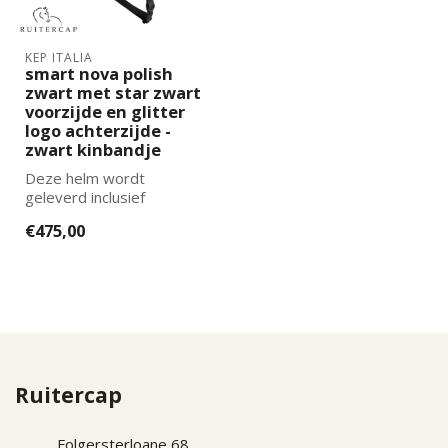
KEP ITALIA
smart nova polish
zwart met star zwart
voorzijde en glitter
logo achterzijde -
zwart kinbandje
Deze helm wordt
geleverd inclusief
binnenvoering. De juiste
€475,00
maat binnenvoering k...
Ruitercap
Folgersterloane 68