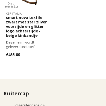
KEP ITALIA
smart nova textile
zwart met star zilver
voorzijde en glitter
logo achterzijde -
beige kinbandje
Deze helm wordt
geleverd inclusief
binnenvoering. De juiste
€455,00
maat binnenvoering k...
Ruitercap
Folgersterloane 68