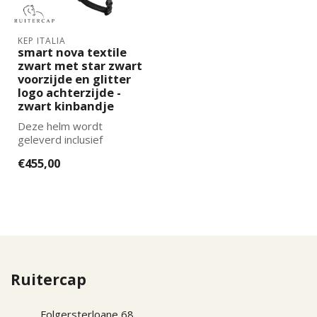
KEP ITALIA
smart nova textile
zwart met star zwart
voorzijde en glitter
logo achterzijde -
zwart kinbandje
Deze helm wordt
geleverd inclusief
binnenvoering. De juiste
€455,00
maat binnenvoering k...
Ruitercap
Folgersterloane 68