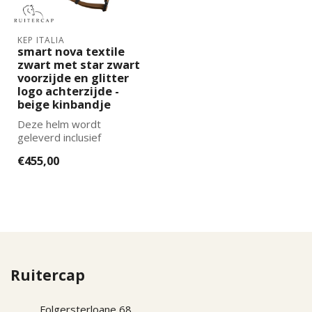
KEP ITALIA
smart nova textile
zwart met star zwart
voorzijde en glitter
logo achterzijde -
beige kinbandje
Deze helm wordt
geleverd inclusief
binnenvoering. De juiste
€455,00
maat binnenvoering k...
Ruitercap
Folgersterloane 68