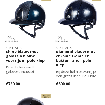
KEP ITALIA
KEP ITALIA
shine blauw met
diamond blauw met
galassia blauw
chrome frame en
voorzijde - polo klep
button rand - polo
klep
Deze helm wordt
geleverd inclusief
Bij deze helm ontvang je
binnenvoering. De juiste
een gratis liner. De juiste
maat binnenvoering k...
maat kun je selecteren en
€739,00
€890,00
t...