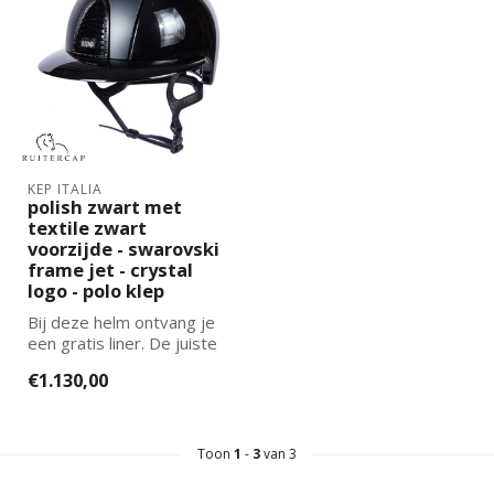
KEP ITALIA
polish zwart met
textile zwart
voorzijde - swarovski
frame jet - crystal
logo - polo klep
Bij deze helm ontvang je
een gratis liner. De juiste
maat kun je selecteren en
€1.130,00
t...
Toon
1
-
3
van 3