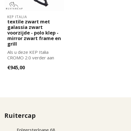
KEP ITALIA
textile zwart met
galassia zwart
voorzijde - polo klep -
mirror zwart frame en
grill
Als u deze KEP Italia
CROMO 2.0 verder aan
wilt laten passen naar uw
€945,00
wensen kun...
Ruitercap
Folgersterloane 68