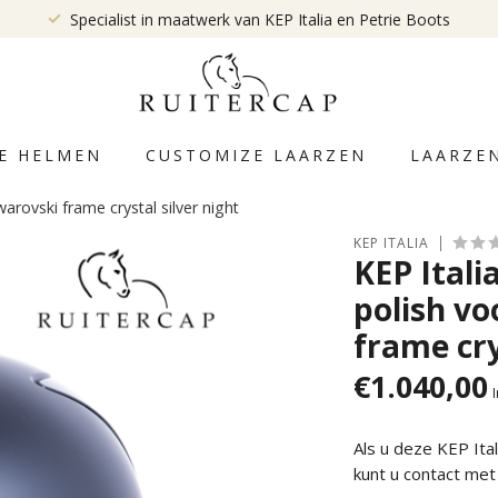
Specialist in maatwerk van KEP Italia en Petrie Boots
E HELMEN
CUSTOMIZE LAARZEN
LAARZE
warovski frame crystal silver night
KEP ITALIA
KEP Itali
polish vo
frame cry
€1.040,00
Als u deze KEP It
kunt u contact me