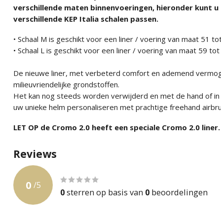
verschillende maten binnenvoeringen, hieronder kunt u 
verschillende KEP Italia schalen passen.
• Schaal M is geschikt voor een liner / voering van maat 51 t
• Schaal L is geschikt voor een liner / voering van maat 59 to
De nieuwe liner, met verbeterd comfort en ademend vermoge
milieuvriendelijke grondstoffen.
Het kan nog steeds worden verwijderd en met de hand of i
uw unieke helm personaliseren met prachtige freehand airbru
LET OP de Cromo 2.0 heeft een speciale Cromo 2.0 liner.
Reviews
0
/
5
0
sterren op basis van
0
beoordelingen