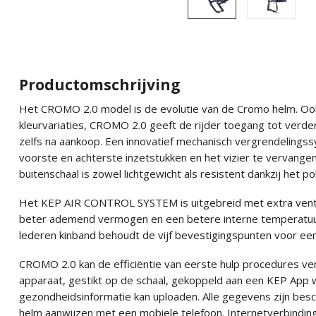
Productomschrijving
Het CROMO 2.0 model is de evolutie van de Cromo helm. Ook 
kleurvariaties, CROMO 2.0 geeft de rijder toegang tot verde
zelfs na aankoop. Een innovatief mechanisch vergrendelingss
voorste en achterste inzetstukken en het vizier te vervange
buitenschaal is zowel lichtgewicht als resistent dankzij het 
Het KEP AIR CONTROL SYSTEM is uitgebreid met extra ventil
beter ademend vermogen en een betere interne temperatuur
lederen kinband behoudt de vijf bevestigingspunten voor ee
CROMO 2.0 kan de efficiëntie van eerste hulp procedures v
apparaat, gestikt op de schaal, gekoppeld aan een KEP App w
gezondheidsinformatie kan uploaden. Alle gegevens zijn be
helm aanwijzen met een mobiele telefoon. Internetverbinding 