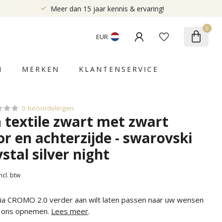
Meer dan 15 jaar kennis & ervaring!
0
EUR
N
MERKEN
KLANTENSERVICE
0 beoordelingen
a textile zwart met zwart
or en achterzijde - swarovski
stal silver night
Incl. btw
alia CROMO 2.0 verder aan wilt laten passen naar uw wensen
t ons opnemen.
Lees meer
.