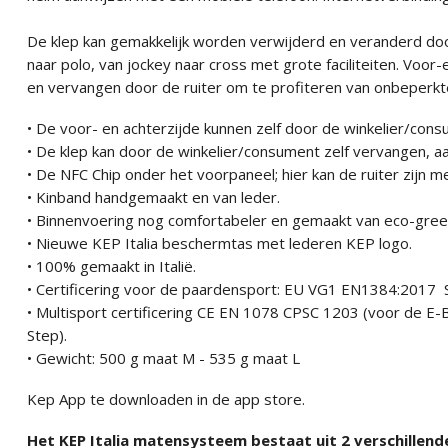
De klep kan gemakkelijk worden verwijderd en veranderd doo
naar polo, van jockey naar cross met grote faciliteiten. Voo
en vervangen door de ruiter om te profiteren van onbeperkte
• De voor- en achterzijde kunnen zelf door de winkelier/co
• De klep kan door de winkelier/consument zelf vervangen, 
• De NFC Chip onder het voorpaneel; hier kan de ruiter zijn
• Kinband handgemaakt en van leder.
• Binnenvoering nog comfortabeler en gemaakt van eco-green
• Nieuwe KEP Italia beschermtas met lederen KEP logo.
• 100% gemaakt in Italië.
• Certificering voor de paardensport: EU VG1 EN1384:201
• Multisport certificering CE EN 1078 CPSC 1203 (voor de E-B
Step).
• Gewicht: 500 g maat M - 535 g maat L
Kep App te downloaden in de app store.
Het KEP Italia matensysteem bestaat uit 2 verschillende