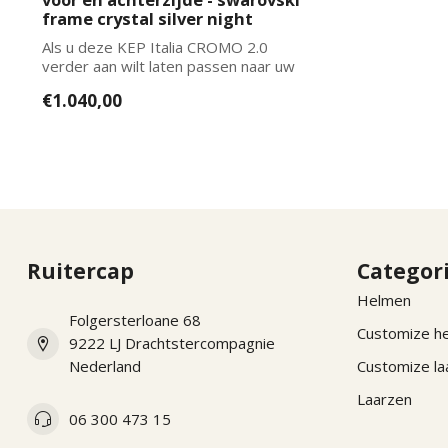
frame crystal silver night
Als u deze KEP Italia CROMO 2.0
verder aan wilt laten passen naar uw
wensen kun...
€1.040,00
Ruitercap
Categor
Helmen
Folgersterloane 68
Customize h
9222 LJ Drachtstercompagnie
Nederland
Customize la
Laarzen
06 300 473 15